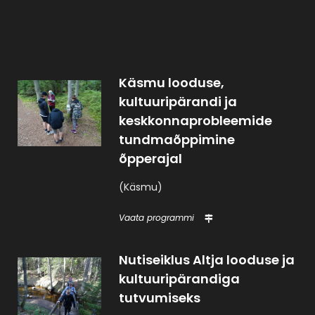
Käsmu looduse,
kultuuripärandi ja
keskkonnaprobleemide
tundmaõppimine
õpperajal
(Käsmu)
Vaata programmi
Nutiseiklus Altja looduse ja
kultuuripärandiga
tutvumiseks