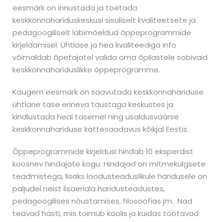
eesmärk on innustada ja toetada
keskkonnahariduskeskusi sisuliselt kvaliteetsete ja
pedagoogiliselt läbimõeldud õppeprogrammide
kirjeldamisel. Ühtlase ja hea kvaliteediga info
võimaldab õpetajatel valida oma õpilastele sobivaid
keskkonnahariduslikke õppeprogramme.
Kaugem eesmärk on saavutada keskkonnahariduse
ühtlane tase erineva taustaga keskustes ja
kindlustada heal tasemel ning usaldusväärse
keskkonnahariduse kättesaadavus kõikjal Eestis.
Õppeprogrammide kirjeldusi hindab 10 eksperdist
koosnev hindajate kogu. Hindajad on mitmekülgsete
teadmistega, lisaks loodusteaduslikule haridusele on
paljudel neist lisaeriala haridusteadustes,
pedagoogilises nõustamises, filosoofias jm. Nad
teavad hästi, mis toimub koolis ja kuidas töötavad