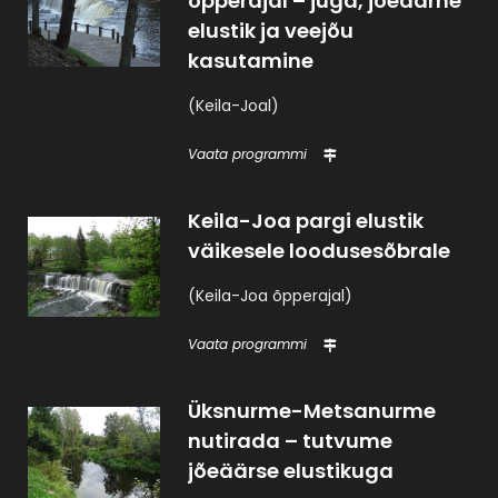
õpperajal – juga, jõeäärne
elustik ja veejõu
kasutamine
(Keila-Joal)
Vaata programmi
Keila-Joa pargi elustik
väikesele loodusesõbrale
(Keila-Joa õpperajal)
Vaata programmi
Üksnurme-Metsanurme
nutirada – tutvume
jõeäärse elustikuga