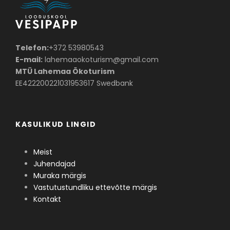
Telefon:
+372 53980543
E-mail:
lahemaaokoturism@gmail.com
MTÜ Lahemaa Ökoturism
EE422200221031953617 Swedbank
KASULIKUD LINGID
Meist
Juhendajad
Muraka märgis
Vastutustundliku ettevõtte märgis
Kontakt