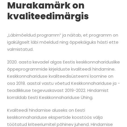
Murakamärk on
kvaliteedimärgis
„Läbimõeldud programm“ ja näitab, et programm on
igakülgselt läbi mõeldud ning õppekäiguks hästi ette
valmistatud.
2020. aasta kevadel algas Eestis keskkonnahariduslike
õppeprogrammide kirjelduste kvaliteedi hindamine.
Keskkonnahariduse kvaliteedisüsteemi loomine on
osa 2018. aastal vastu võetud Keskkonnahariduse ja -
teadlikkuse tegevuskavast 2019-2022. Hindamist
korraldab Eesti Keskkonnahariduse Ühing.
Kvaliteedi hindamise aluseks on Eesti
keskkonnahariduse ekspertide koostöös välja
töötatud kriteeriumitel põhinev juhend. Hindamise