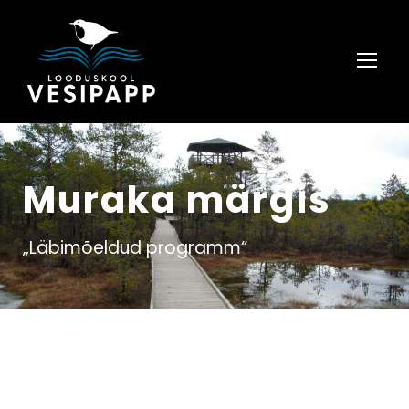
Muraka märgis
„Läbimõeldud programm“