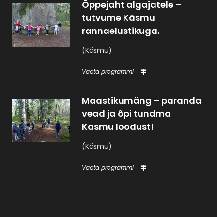
Õppejaht algajatele –
tutvume Käsmu
rannaelustikuga.
(Käsmu)
Vaata programmi
Maastikumäng – paranda
vead ja õpi tundma
Käsmu loodust!
(Käsmu)
Vaata programmi