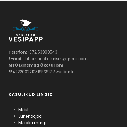
Telefon:
+372 53980543
E-mail:
lahemaaokoturism@gmail.com
MTÜ Lahemaa Ökoturism
EE422200221031953617 Swedbank
KASULIKUD LINGID
Meist
Juhendajad
Muraka märgis