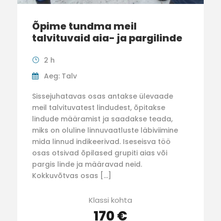
Õpime tundma meil
talvituvaid aia- ja pargilinde
2 h
Aeg: Talv
Sissejuhatavas osas antakse ülevaade
meil talvituvatest lindudest, õpitakse
lindude määramist ja saadakse teada,
miks on oluline linnuvaatluste läbiviimine
mida linnud indikeerivad. Iseseisva töö
osas otsivad õpilased grupiti aias või
pargis linde ja määravad neid.
Kokkuvõtvas osas […]
Klassi kohta
170 €