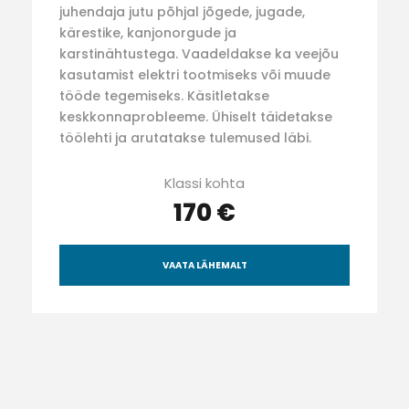
juhendaja jutu põhjal jõgede, jugade,
kärestike, kanjonorgude ja
karstinähtustega. Vaadeldakse ka veejõu
kasutamist elektri tootmiseks või muude
tööde tegemiseks. Käsitletakse
keskkonnaprobleeme. Ühiselt täidetakse
töölehti ja arutatakse tulemused läbi.
Klassi kohta
170 €
VAATA LÄHEMALT