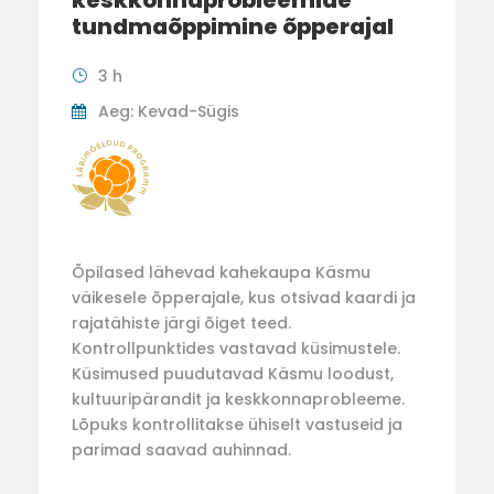
keskkonnaprobleemide
tundmaõppimine õpperajal
3 h
Aeg: Kevad-Sügis
Õpilased lähevad kahekaupa Käsmu
väikesele õpperajale, kus otsivad kaardi ja
rajatähiste järgi õiget teed.
Kontrollpunktides vastavad küsimustele.
Küsimused puudutavad Käsmu loodust,
kultuuripärandit ja keskkonnaprobleeme.
Lõpuks kontrollitakse ühiselt vastuseid ja
parimad saavad auhinnad.