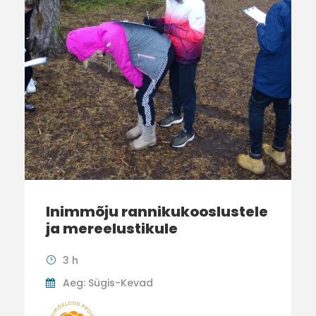
Inimmõju rannikukooslustele
ja mereelustikule
3 h
Aeg: Sügis-Kevad