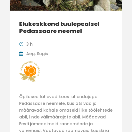
Elukeskkond tuulepealsel
Pedassaare neemel
3 h
Aeg: Sügis
Õpilased lähevad koos juhendajaga
Pedassaare neemele, kus otsivad ja
määravad kohale omaseid liike töölehtede
abil, linde välimäärajate abil. Mõõdavad
Eesti jämedaimaid rannamände ja
vahemaid. Vaatavad roomavaid kuuski ja