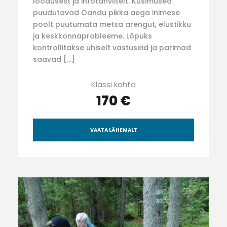
loodusest ja infotahvlitelt. Küsimused
puudutavad Oandu pikka aega inimese
poolt puutumata metsa arengut, elustikku
ja keskkonnaprobleeme. Lõpuks
kontrollitakse ühiselt vastuseid ja parimad
saavad […]
Klassi kohta
170 €
VAATA LÄHEMALT