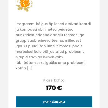
Programmi käigus õpilased otsivad kaardi
ja kompassi abil metsa peidetud
punktidest edasise arutelu teemat. Iga
grupp saab erineva teema, milledest
igaüks puudutab ühte inimmõju poolt
mereelustikule põhjustatud probleemi.
Grupid saavad iseseisvaks
läbitöötamiseks igaüks oma probleemi
kohta […]
Klassi kohta
170 €
VAATA LÄHEMALT