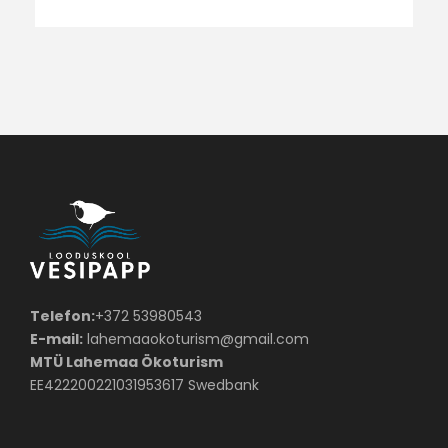
Telefon:
+372 53980543
E-mail:
lahemaaokoturism@gmail.com
MTÜ Lahemaa Ökoturism
EE422200221031953617 Swedbank