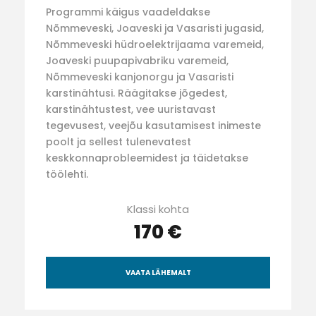
Programmi käigus vaadeldakse
Nõmmeveski, Joaveski ja Vasaristi jugasid,
Nõmmeveski hüdroelektrijaama varemeid,
Joaveski puupapivabriku varemeid,
Nõmmeveski kanjonorgu ja Vasaristi
karstinähtusi. Räägitakse jõgedest,
karstinähtustest, vee uuristavast
tegevusest, veejõu kasutamisest inimeste
poolt ja sellest tulenevatest
keskkonnaprobleemidest ja täidetakse
töölehti.
Klassi kohta
170 €
VAATA LÄHEMALT