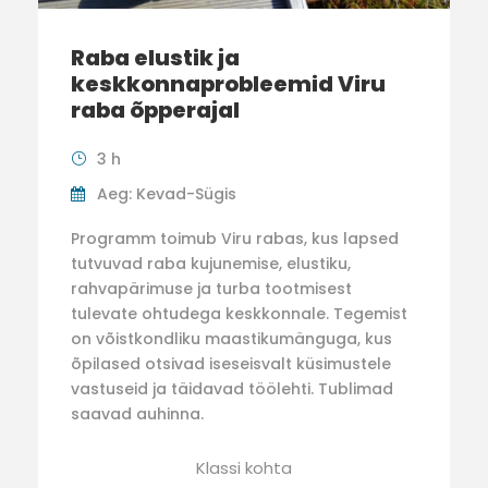
Raba elustik ja
keskkonnaprobleemid Viru
raba õpperajal
3 h
Aeg: Kevad-Sügis
Programm toimub Viru rabas, kus lapsed
tutvuvad raba kujunemise, elustiku,
rahvapärimuse ja turba tootmisest
tulevate ohtudega keskkonnale. Tegemist
on võistkondliku maastikumänguga, kus
õpilased otsivad iseseisvalt küsimustele
vastuseid ja täidavad töölehti. Tublimad
saavad auhinna.
Klassi kohta