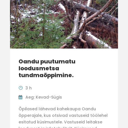
Oandu puutumatu
loodusmetsa
tundmaõppimine.
3 h
Aeg: Kevad-Sügis
Õpilased lähevad kahekaupa Oandu
õpperajale, kus otsivad vastuseid töölehel
esitatud küsimustele. Vastuseid leitakse