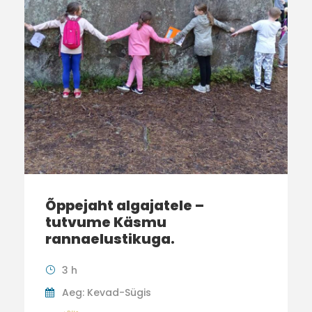
Õppejaht algajatele –
tutvume Käsmu
rannaelustikuga.
3 h
Aeg: Kevad-Sügis