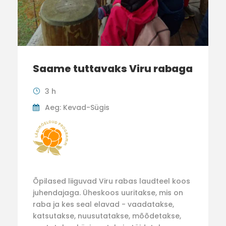
Saame tuttavaks Viru rabaga
3 h
Aeg: Kevad-Sügis
Õpilased liiguvad Viru rabas laudteel koos
juhendajaga. Üheskoos uuritakse, mis on
raba ja kes seal elavad - vaadatakse,
katsutakse, nuusutatakse, mõõdetakse,