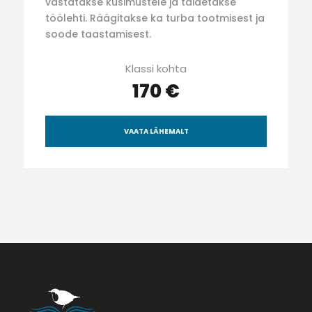
vastatakse küsimustele ja täidetakse
töölehti. Räägitakse ka turba tootmisest ja
soode taastamisest.
Klassi kohta
170 €
VAATA LÄHEMALT