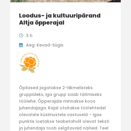
Loodus- ja kultuuripärand
Altja õpperajal
3 h
Aeg: Kevad-Sügis
Õpilased jagatakse 2-liikmelisteks
gruppideks, iga grupp saab täitmiseks
töölehe. Õpperajale minnakse koos
juhendajaga. Rajal otsitakse töölehtedel
olevatele küsimustele vastuseid – igas
punktis loetakse teabetahvlil olevat teksti
ja juhendaja toob selgitavaid näiteid. Teel