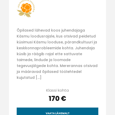
Õpilased lähevad koos juhendajaga
Käsmu loodusrajale, kus otsivad peidetud
küsimusi Käsmu looduse, pärandkultuuri ja
keskkonnaprobleemide kohta. Juhendaja
küsib ja räägib rajal ette sattuvate
taimede, lindude ja loomade
tegevusjälgede kohta. Mererannas otsivad
ja määravad õpilased töölehtedel
kujutatud […]
Klassi kohta
170 €
VAATA LÄHEMALT