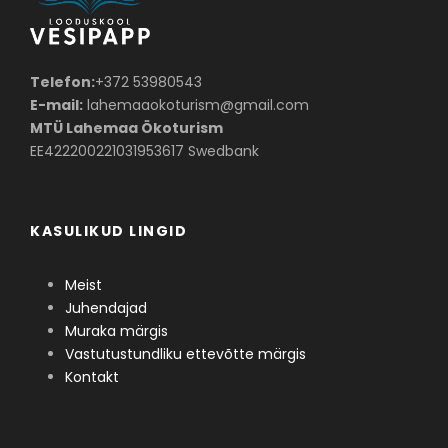
Telefon:
+372 53980543
E-mail:
lahemaaokoturism@gmail.com
MTÜ Lahemaa Ökoturism
EE422200221031953617 Swedbank
KASULIKUD LINGID
Meist
Juhendajad
Muraka märgis
Vastutustundliku ettevõtte märgis
Kontakt