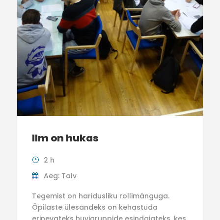
Ilm on hukas
2 h
Aeg: Talv
Tegemist on haridusliku rollimänguga.
Õpilaste ülesandeks on kehastuda
erinevateks huvigruppide esindajateks, kes