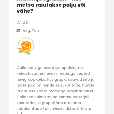
metsa raiutakse palju või
vähe?
2 h
Aeg: Talv
Õpilased jagunevad gruppideks, mis
kehastuvad erinevaks metsaga seotud
huvigruppideks. Huvigrupid saavad info ja
materjalid on nende seisukohtade, huvide
ja ootuste kohta metsaga majandamisel.
Õpilased valmistavad ennast materjali
kasutades ja grupitööna ette oma
seisukohtade kaitsmiseks debatis teiste