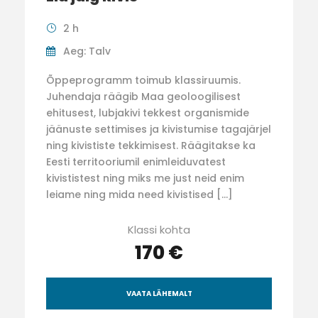
2 h
Aeg: Talv
Õppeprogramm toimub klassiruumis.
Juhendaja räägib Maa geoloogilisest
ehitusest, lubjakivi tekkest organismide
jäänuste settimises ja kivistumise tagajärjel
ning kivististe tekkimisest. Räägitakse ka
Eesti territooriumil enimleiduvatest
kivististest ning miks me just neid enim
leiame ning mida need kivistised […]
Klassi kohta
170 €
VAATA LÄHEMALT