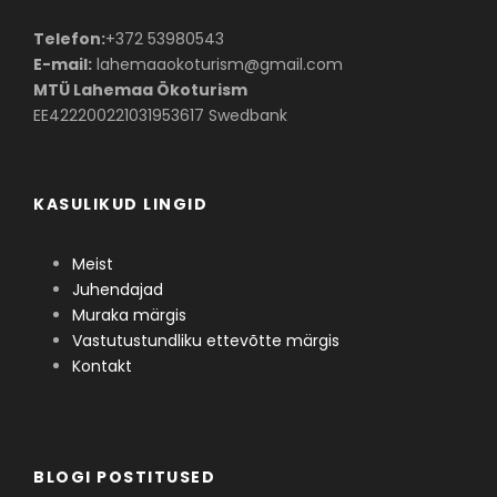
Telefon:
+372 53980543
E-mail:
lahemaaokoturism@gmail.com
MTÜ Lahemaa Ökoturism
EE422200221031953617 Swedbank
KASULIKUD LINGID
Meist
Juhendajad
Muraka märgis
Vastutustundliku ettevõtte märgis
Kontakt
BLOGI POSTITUSED