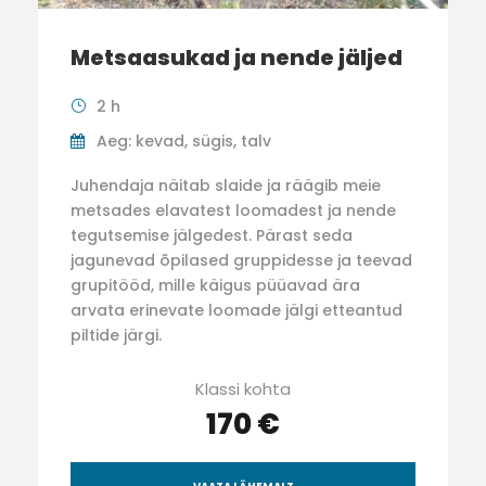
Metsaasukad ja nende jäljed
2 h
Aeg: kevad, sügis, talv
Juhendaja näitab slaide ja räägib meie
metsades elavatest loomadest ja nende
tegutsemise jälgedest. Pärast seda
jagunevad õpilased gruppidesse ja teevad
grupitööd, mille käigus püüavad ära
arvata erinevate loomade jälgi etteantud
piltide järgi.
Klassi kohta
170 €