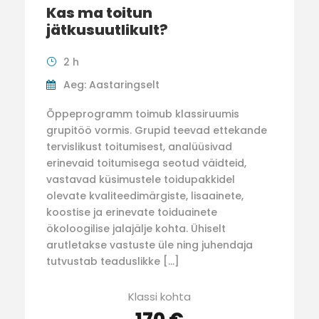
Kas ma toitun
jätkusuutlikult?
2 h
Aeg: Aastaringselt
Õppeprogramm toimub klassiruumis
grupitöö vormis. Grupid teevad ettekande
tervislikust toitumisest, analüüsivad
erinevaid toitumisega seotud väidteid,
vastavad küsimustele toidupakkidel
olevate kvaliteedimärgiste, lisaainete,
koostise ja erinevate toiduainete
ökoloogilise jalajälje kohta. Ühiselt
arutletakse vastuste üle ning juhendaja
tutvustab teaduslikke […]
Klassi kohta