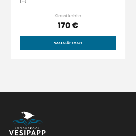
[…]
Klassi kohta
170 €
VAATA LÄHEMALT