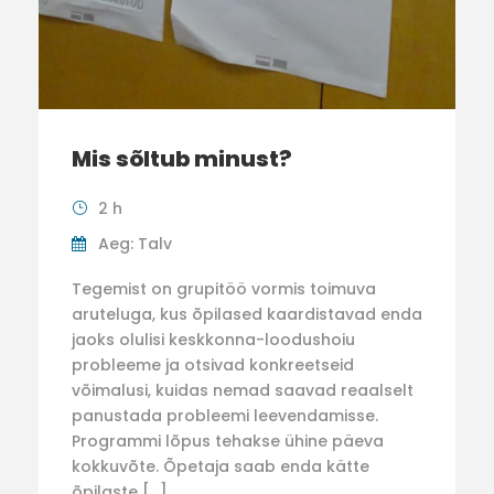
Mis sõltub minust?
2 h
Aeg: Talv
Tegemist on grupitöö vormis toimuva
aruteluga, kus õpilased kaardistavad enda
jaoks olulisi keskkonna-loodushoiu
probleeme ja otsivad konkreetseid
võimalusi, kuidas nemad saavad reaalselt
panustada probleemi leevendamisse.
Programmi lõpus tehakse ühine päeva
kokkuvõte. Õpetaja saab enda kätte
õpilaste […]