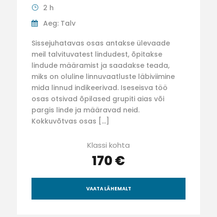
2 h
Aeg: Talv
Sissejuhatavas osas antakse ülevaade
meil talvituvatest lindudest, õpitakse
lindude määramist ja saadakse teada,
miks on oluline linnuvaatluste läbiviimine
mida linnud indikeerivad. Iseseisva töö
osas otsivad õpilased grupiti aias või
pargis linde ja määravad neid.
Kokkuvõtvas osas […]
Klassi kohta
170 €
VAATA LÄHEMALT