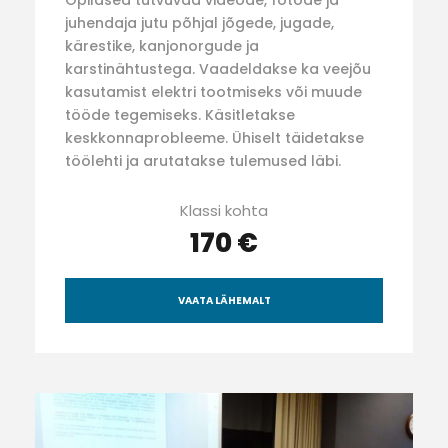
Õpilased tutvuvad videode, fotode ja
juhendaja jutu põhjal jõgede, jugade,
kärestike, kanjonorgude ja
karstinähtustega. Vaadeldakse ka veejõu
kasutamist elektri tootmiseks või muude
tööde tegemiseks. Käsitletakse
keskkonnaprobleeme. Ühiselt täidetakse
töölehti ja arutatakse tulemused läbi.
Klassi kohta
170 €
VAATA LÄHEMALT