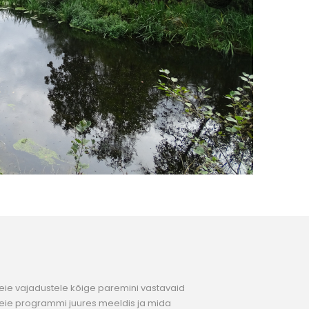
Teie vajadustele kõige paremini vastavaid
ie programmi juures meeldis ja mida