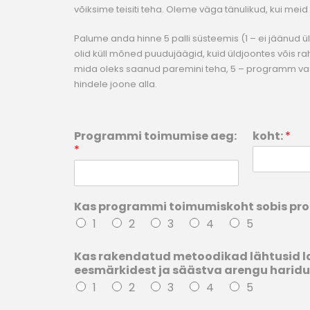
võiksime teisiti teha. Oleme väga tänulikud, kui meid 
Palume anda hinne 5 palli süsteemis (1 – ei jäänud ül
olid küll mõned puudujäägid, kuid üldjoontes võis rahul
mida oleks saanud paremini teha, 5 – programm va
hindele joone alla.
Programmi toimumise aeg:
koht:
*
*
Kas programmi toimumiskoht sobis p
1
2
3
4
5
Kas rakendatud metoodikad lähtusid l
eesmärkidest ja säästva arengu haridu
1
2
3
4
5