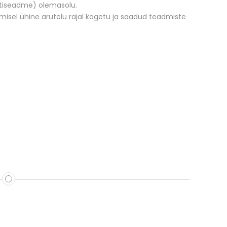
utiseadme) olemasolu.
sel ühine arutelu rajal kogetu ja saadud teadmiste