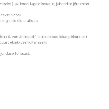
iseks (QR-koodi lugeja kasutus, juhendite järgimine
 teksti vahel
ing selle üle arutleda
nik R. von Antropoff ja ajaloolised leiud piirkonnas)
jadust elurikkuse kaitsmiseks
ajanduse tähtsust.