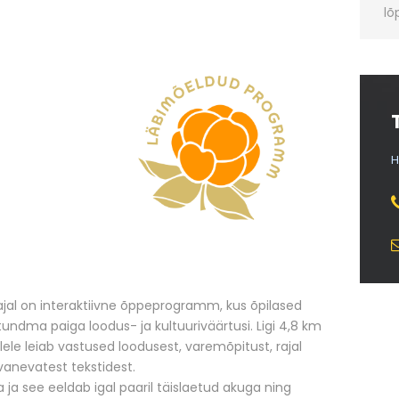
lõ
H
al on interaktiivne õppeprogramm, kus õpilased
tundma paiga loodus- ja kultuuriväärtusi. Ligi 4,8 km
ele leiab vastused loodusest, varemõpitust, rajal
vanevatest tekstidest.
a ja see eeldab igal paaril täislaetud akuga ning