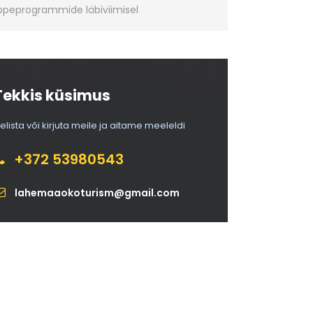
ppeprogrammide läbiviimisel
Tekkis küsimus
elista või kirjuta meile ja aitame meeleldi
+372 53980543
lahemaaokoturism@gmail.com