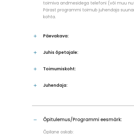
toimiva andmesidega telefoni (või muu n
Pärast programmi toimub juhendaja suunami
kohta.
Päevakava:
Juhis õpetajale:
Toimumiskoht:
Juhendaja:
Õpitulemus/Programmi eesmärk:
Õpilane oskab: