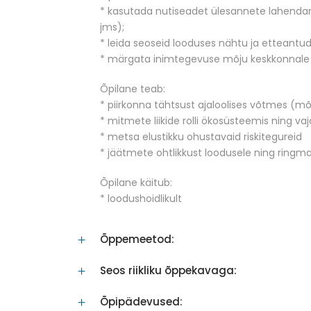
* kasutada nutiseadet ülesannete lahendam
jms);
* leida seoseid looduses nähtu ja etteantud
* märgata inimtegevuse mõju keskkonnale n
Õpilane teab:
* piirkonna tähtsust ajaloolises võtmes (mõis
* mitmete liikide rolli ökosüsteemis ning va
* metsa elustikku ohustavaid riskitegureid
* jäätmete ohtlikkust loodusele ning ringm
Õpilane käitub:
* loodushoidlikult
Õppemeetod:
Seos riikliku õppekavaga:
Õpipädevused: