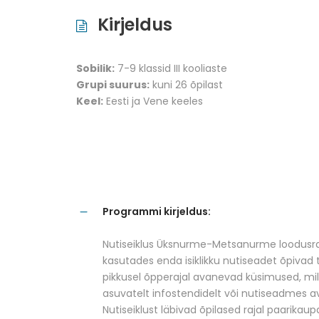
Kirjeldus
Sobilik:
7-9 klassid III kooliaste
Grupi suurus:
kuni 26 õpilast
Keel:
Eesti ja Vene keeles
Programmi kirjeldus:
Nutiseiklus Üksnurme-Metsanurme loodusraj
kasutades enda isiklikku nutiseadet õpivad 
pikkusel õpperajal avanevad küsimused, mill
asuvatelt infostendidelt või nutiseadmes a
Nutiseiklust läbivad õpilased rajal paarikaup