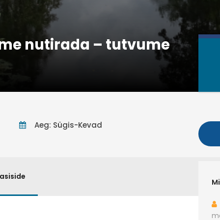
e nutirada – tutvume
Aeg: Sügis-Kevad
asiside
Mi
ma