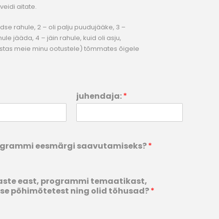
veidi aitate.
dse rahule, 2 – oli palju puudujääke, 3 –
e jääda, 4 – jäin rahule, kuid oli asju,
stas meie minu ootustele) tõmmates õigele
juhendaja:
*
rogrammi eesmärgi saavutamiseks?
*
aste east, programmi temaatikast,
se põhimõtetest ning olid tõhusad?
*