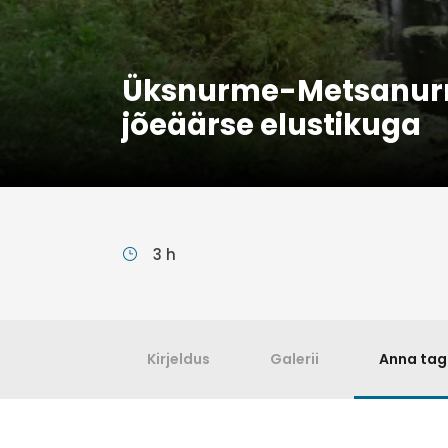
Üksnurme-Metsanurm
jõeäärse elustikuga
3 h
Kirjeldus
Galerii
Anna tag