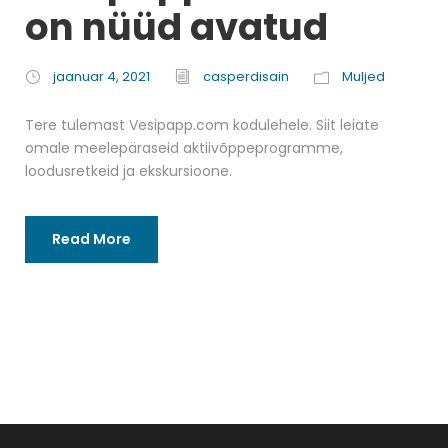
on nüüd avatud
jaanuar 4, 2021
casperdisain
Muljed
Tere tulemast Vesipapp.com kodulehele. Siit leiate
omale meelepäraseid aktiivõppeprogramme,
loodusretkeid ja ekskursioone.
Read More