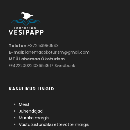
Telefon:
+372 53980543
E-mail:
lahemaaokoturism@gmail.com
MTÜ Lahemaa Ökoturism
EE422200221031953617 Swedbank
KASULIKUD LINGID
Meist
Juhendajad
Muraka märgis
Vastutustundliku ettevõtte märgis