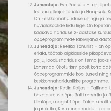
Juhendaja:
Eve Paesüld – on lõpet
loodusretkejuhi eriala ja Haapsalu K
On Keskkonnahariduse ühingu ja tead
huvialakoolide liidu liige. On lõpeta
kaasava hariduse 2-aastase kursuse
õppeprogrammide läbiviijana aast
Juhendaja:
Reelika Tõnurist – on õp
eriala, töötab algklasside pikapäe
palju, loodusharidus on tema jaoks 
Lahemaa Ökoturism poolt korraldat
õppeprogrammide koolitused ning ala
keskkonnahariduslikke programme.
Juhendaja:
Ketlin Kaljas – Tallinna Ü
bakalaureuse õpe, Balti meedia ja fi
filmiõpe, magistri õpe. Täiendkoolitu
ja praktika, Keskkonnahariduslikke 