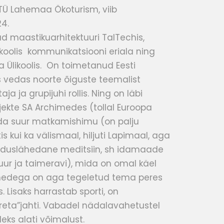
TÜ Lahemaa Ökoturism, viib
24.
d maastikuarhitektuuri TalTechis,
koolis kommunikatsiooni eriala ning
 Ülikoolis. On toimetanud Eesti
s vedas noorte õiguste teemalist
taja ja grupijuhi rollis. Ning on läbi
jekte SA Archimedes (tollal Euroopa
da suur matkamishimu (on palju
 kui ka välismaal, hiljuti Lapimaal, aga
looduslähedane meditsiin, sh idamaade
tuur ja taimeravi), mida on omal käel
imedega on aga tegeletud tema peres
ps. Lisaks harrastab sporti, on
ereta”jahti. Vabadel nädalavahetustel
leks alati võimalust.