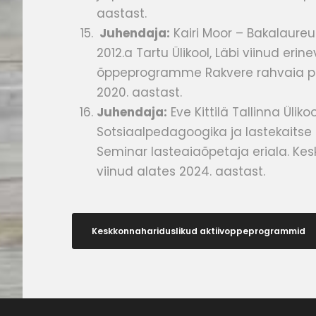
aastast.
Juhendaja:
Kairi Moor – Bakalaure
2012.a Tartu Ülikool, Läbi viinud eri
õppeprogramme Rakvere rahvaia parg
2020. aastast.
Juhendaja:
Eve Kittilä Tallinna Ülik
Sotsiaalpedagoogika ja lastekaitse 
Seminar lasteaiaõpetaja eriala. Ke
viinud alates 2024. aastast.
Keskkonnahariduslikud aktiivoppeprogrammid