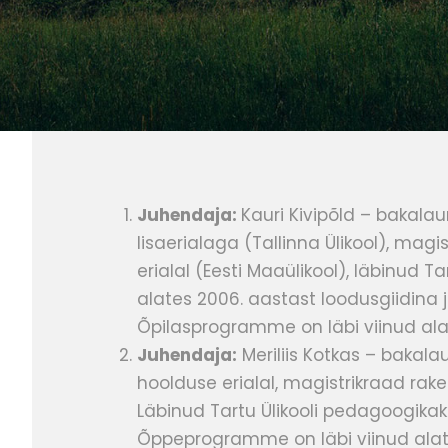
Juhendaja:
Kauri Kivipõld – bakala
lisaerialaga (Tallinna Ülikool), mag
erialal (Eesti Maaülikool), läbinud 
alates 2006. aastast loodusgiidina 
Õpilasprogramme on läbi viinud ala
Juhendaja:
Meriliis Kotkas – bakala
hoolduse erialal, magistrikraad rake
Läbinud Tartu Ülikooli pedagoogika
Õppeprogramme on läbi viinud alate