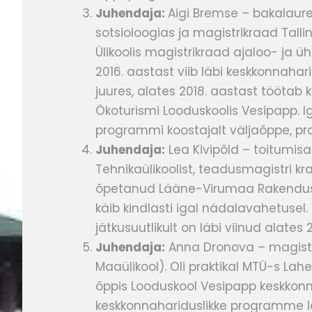
Juhendaja:
Aigi Bremse – bakalaur
sotsioloogias ja magistrikraad Tallinn
Ülikoolis magistrikraad ajaloo- ja ü
2016. aastast viib läbi keskkonnah
juures, alates 2018. aastast tööt
Ökoturismi Looduskoolis Vesipapp. 
programmi koostajalt väljaõppe, pr
Juhendaja:
Lea Kivipõld – toitumisa
Tehnikaülikoolist, teadusmagistri k
õpetanud Lääne-Virumaa Rakenduskõ
käib kindlasti igal nädalavahetuse
jätkusuutlikult on läbi viinud alates 
Juhendaja:
Anna Dronova – magistri
Maaülikool). Oli praktikal MTÜ-s L
õppis Looduskool Vesipapp keskko
keskkonnahariduslikke programme lä