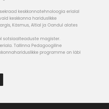
usekraad keskkonnatehnoloogia erialal
nevaid keskkonna hariduslikke
is, Käsmus, Altial ja Oandul alates
ool sotsiaalteaduste magister.
eriala. Tallinna Pedagoogiline
skkonnahariduslikke programme on läbi