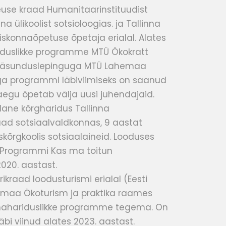
euse kraad Humanitaarinstituudist
a ülikoolist sotsioloogias. ja Tallinna
hiskonnaõpetuse õpetaja erialal. Alates
ariduslikke programme MTÜ Ökokratt
ab käsunduslepinguga MTÜ Lahemaa
Iga programmi läbiviimiseks on saanud
aegu õpetab välja uusi juhendajaid.
lane kõrgharidus Tallinna
raad sotsiaalvaldkonnas, 9 aastat
rgkoolis sotsiaalaineid. Looduses
l. Programmi Kas ma toitun
2020. aastast.
kraad loodusturismi erialal (Eesti
ahemaa Ökoturism ja praktika raames
nnahariduslikke programme tegema. On
bi viinud alates 2023. aastast.