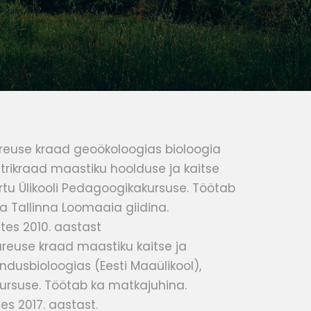
ureuse kraad geoökoloogias bioloogia
istrikraad maastiku hoolduse ja kaitse
Tartu Ülikooli Pedagoogikakursuse. Töötab
ja Tallinna Loomaaia giidina.
tes 2010. aastast
ureuse kraad maastiku kaitse ja
ndusbioloogias (Eesti Maaülikool),
kursuse. Töötab ka matkajuhina.
s 2017. aastast.