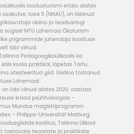
aaülikoolis loodusturismi eriala alates
a osakutse, tase 5 (NNAÜ), on läbinud
rikasvataja abina ja teadusringi
ta sügisel MTÜ Lahemaa Ökoturism
like prigrammide juhendaja koolituse
lt läbi viinud.
Tallinna Pedagoogikaülikoolis ka
äis koolis praktikal, lõpetas Tartu
 linna atesteeritud giid. Giidina töötanud
lituse Lahemaal.
n läbi viinud alates 2020. aastast.
reuse kraad psühholoogias –
rasmus Mundus magistriprogramm
dies – Philipps-Universität Marburg,
oodusgiidide koolitus,
Tallinna Ülikool
 toetavate teooriate ja praktikate