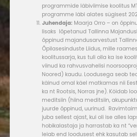
programmide läbiviimise koolitus M
programme läbi alates sügisest 20
Juhendaja:
Maarja Orro – on õppinu
lisaks lõpetanud Tallinna Majandus
õppinud majandusarvestust Tallinna
Õpilasesinduste Liidus, mille raame
koolitussarja, kus tuli olla ka ise kooli
viinud ka rahvusvahelisi noorsoopro
Noored) kaudu. Loodusega seob te
käinud omal käel matkamas nii Eestis
ka nt Rootsis, Norras jne). Köidab 
meditsiin (hiina meditsiin, akupunk
juurde õppinud, uurinud. Ravimta
juba sellest ajast, kui oli ise alles la
hobikalastaja ja harrastab ka nt “v
leiab end loodusest ehk kasutab sel