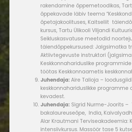
rakendamine
õppemetoodikas,
Tart
õppekavade läbiv teema “Keskkond j
õpetajakoolituses,
Kaitseliit
täiendõp
kursus,
Tartu Ülikooli Viljandi Kult
Seikluskasvatuse meetodid noorteju
täiendõppekursused: Jalgsimatka t
Aktiivtegevuste instruktori (jalgsi
Keskkonnahariduslike programmide lä
töötas Keskkonnaametis keskkonnaha
Juhendaja:
Aire Talioja – loodusgii
keskkonnahariduslikke programme on
kevadest.
Juhendaja:
Sigrid Nurme-Joorits – T
bakalaureuseõpe, India, Kaivalyadha
Alar Krautmani Terviseakadeemia: K
intensiivkursus. Massöör tase 5 kut