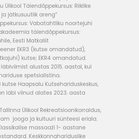
u Ülikool Täiendõppekursus: Riiklike
a jätkusuutlik areng”
pekursus: Vabatahtliku noortejuhi
uuriakadeemia täiendõppekursus:
hile,
Eesti Matkaliit
reener EKR3 (kutse omandatud),
matkajuhi) kutse; EKR4 omandatud.
biviimist alustas 2015. aastal, kui
riduse spetsialistina.
di kutse Haapsalu Kutsehariduskeskus,
 läbi viinud alates 2023. aasta
allinna Ülikool Rekreatsioonikorraldus,
m jooga ja kultuuri sünteesi eriala.
lassikalise massaaži 1- aastane
sestandard. Keskkonnahariduslike