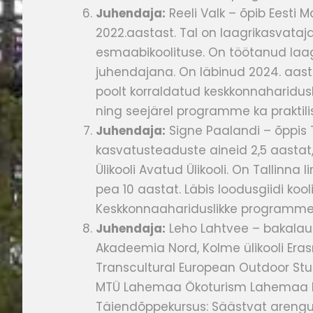
Juhendaja:
Reeli Valk – õpib Eesti M
2022.aastast. Tal on laagrikasvataj
esmaabikoolituse. On töötanud laag
juhendajana. On läbinud 2024. aas
poolt korraldatud keskkonnaharidus
ning seejärel programme ka praktilise
Juhendaja:
Signe Paalandi – õppis 
kasvatusteaduste aineid 2,5 aastat, k
Ülikooli Avatud Ülikooli. On Tallinna
pea 10 aastat. Läbis loodusgiidi koo
Keskkonnaahariduslikke programme o
Juhendaja:
Leho Lahtvee –
bakalau
Akadeemia Nord,
Kolme ülikooli E
Transcultural European Outdoor
Stu
MTÜ Lahemaa Ökoturism
Lahemaa l
Täiendõppekursus: Säästvat arengut