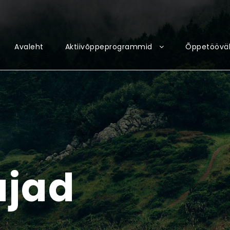
Avaleht
Aktiivõppeprogrammid
Õppetööväl
ajad