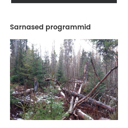
Õpilased saavad aru inimtegevuse mõjust
keskkonnale, väärtustavad loodust ja keskkonda.
Teavad, miks on oluline jätkusuutlik areng ning
loodusressursside säästlik kasutamine. Õpilased
Sarnased programmid
oskavad loodusrajal kaardi abil liikuda, otsida
infostendidelt vastuseid esitatud küsimustele,
leida kaardil tähistatud punkte. Oskavad teha
meeskonnatööd. Paranenud on funktsionaalne
lugemisoskus.
Õppemeetod:
Seos riikliku õppekavaga:
Õpipädevused:
Lisainfo: