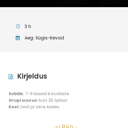
3 h
Aeg: Sügis-Kevad
Kirjeldus
Sobilik:
7-9 klassid III kooliaste
Grupi suurus:
kuni 26 õpilast
Keel:
Eesti ja Vene keeles