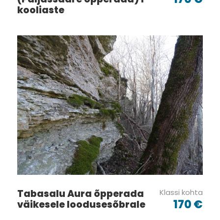
kooliaste
Galerii
Tabasalu Aura õpperada
Klassi kohta
170 €
väikesele loodusesõbrale