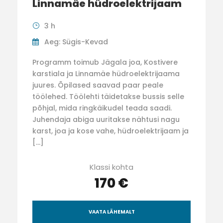
Linnamäe hüdroelektrijaam
3 h
Aeg: Sügis-Kevad
Programm toimub Jägala joa, Kostivere
karstiala ja Linnamäe hüdroelektrijaama
juures. Õpilased saavad paar peale
töölehed. Töölehti täidetakse bussis selle
põhjal, mida ringkäikudel teada saadi.
Juhendaja abiga uuritakse nähtusi nagu
karst, joa ja kose vahe, hüdroelektrijaam ja
[…]
Klassi kohta
170 €
VAATA LÄHEMALT