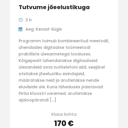
Tutvume jõeelustikuga
3 h
Aeg: Kevad-Sügis
Programm toimub kombineeritud meetodil,
ühendades digitaalse töömeetodi
praktiliste ülesannetega looduses.
Kõigepealt lahendatakse digitaalseid
ülesandeid oma nutitelefoni abil, seejärel
otsitakse jõeelustiku esindajaid,
määratakse neid ja arutletakse nende
eluviiside üle. Kuna läheduses paistavad
Pirita kloostri varemed, arutletakse
ajaloopärandi […]
Klassi kohta
170 €