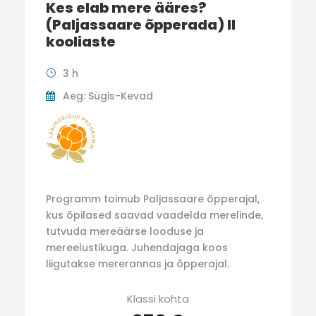
Kes elab mere ääres?
(Paljassaare õpperada) II
kooliaste
3 h
Aeg: Sügis-Kevad
Programm toimub Paljassaare õpperajal,
kus õpilased saavad vaadelda merelinde,
tutvuda mereäärse looduse ja
mereelustikuga. Juhendajaga koos
liigutakse mererannas ja õpperajal.
Klassi kohta