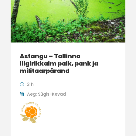
Astangu – Tallinna
liigirikkaim paik, pank ja
militaarpärand
3 h
Aeg: Sügis-Kevad