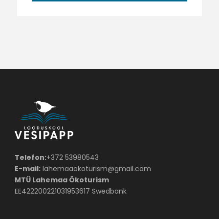
Telefon:
+372 53980543
E-mail:
lahemaaokoturism@gmail.com
MTÜ Lahemaa Ökoturism
EE422200221031953617 Swedbank