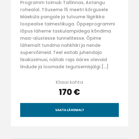
Programm toimub Tallinnas, Astangu
rohealal. Tõuseme 15 meetri kõrgusele
Mäeküla pangale ja tutvume liigirikka
loopealse taimestikuga. Õppeprogrammi
lõpus läheme taskulampidega kõndima
maa-alustesse tunnelitesse. Õpime
lähemalt tundma nahkhiiri ja nende
supervõimeid. Teel esitab juhendaja
lisaküsimusi, näitab raja ääres olevaid
lindude ja loomade tegutsemisjälgi […]
Klassi kohta
170 €
VAATA LÄHEMALT