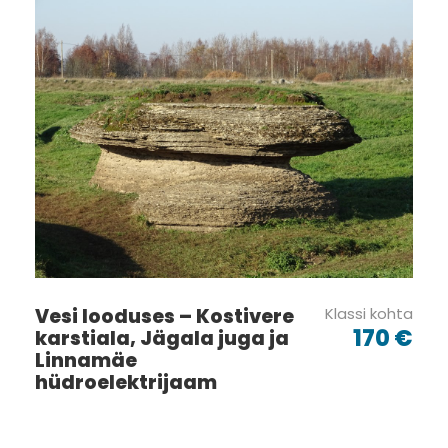
Vesi looduses – Kostivere
Klassi kohta
170 €
karstiala, Jägala juga ja
Linnamäe
hüdroelektrijaam
Tagasiside ankeet