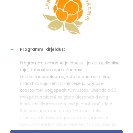
Programmi kirjeldus:
Programm toimub Altja loodus- ja kultuuriloolisel
rajal, tutvustab rannikuloodust,
keskkonnaprobleeme, kultuuripärimust ning
maastiku kujunemist inimese ja looduse
koostoimel. Kõigepealt tutvustab juhendaja 30
min päeva plaani, selgitab ülesandeid ning
looduses liikumise reegleid ja ohutusnõudeid.
Seejärel jagatakse grupp 2-liikmelisteks
meeskondadeks. Järgneva 1,5 tunni jooksul
toimub meeskondade iseseisev töö loodusrajal,
kus nad leiavad ning lahendavad oma