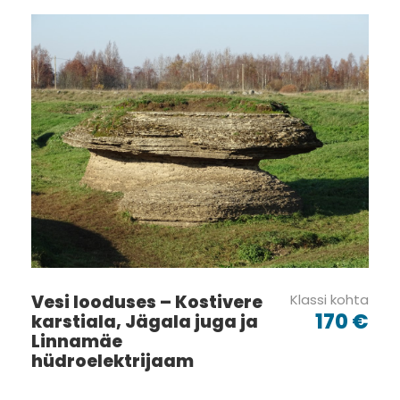
Vesi looduses – Kostivere
Klassi kohta
170 €
karstiala, Jägala juga ja
Tagasiside ankeet
Linnamäe
hüdroelektrijaam
Selleks, et oskaksime Teile võimalikult paremaid ja Teie