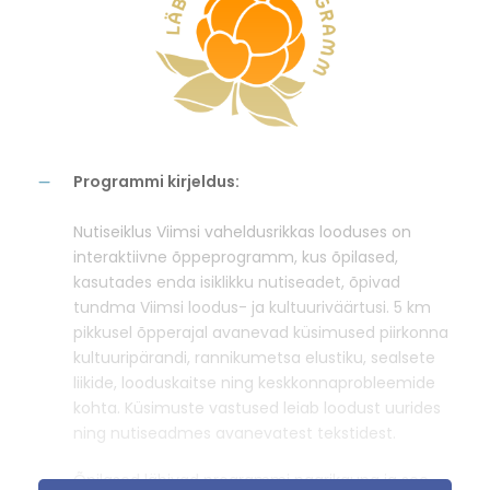
Programmi kirjeldus:
Nutiseiklus Viimsi vaheldusrikkas looduses on
interaktiivne õppeprogramm, kus õpilased,
kasutades enda isiklikku nutiseadet, õpivad
tundma Viimsi loodus- ja kultuuriväärtusi. 5 km
pikkusel õpperajal avanevad küsimused piirkonna
kultuuripärandi, rannikumetsa elustiku, sealsete
liikide, looduskaitse ning keskkonnaprobleemide
kohta. Küsimuste vastused leiab loodust uurides
ning nutiseadmes avanevatest tekstidest.
Õpilased läbivad programmi paarikaupa ja see