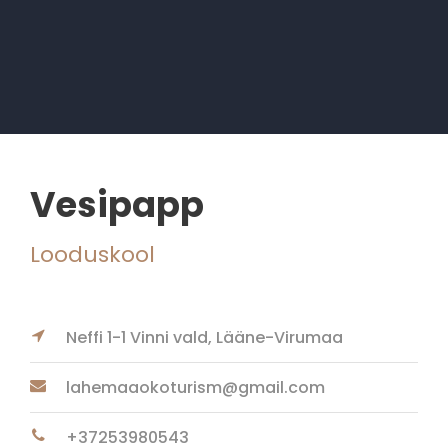
Vesipapp
Looduskool
Neffi 1-1 Vinni vald, Lääne-Virumaa
lahemaaokoturism@gmail.com
+37253980543