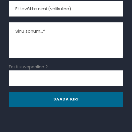
Eesti suvepealinn ?