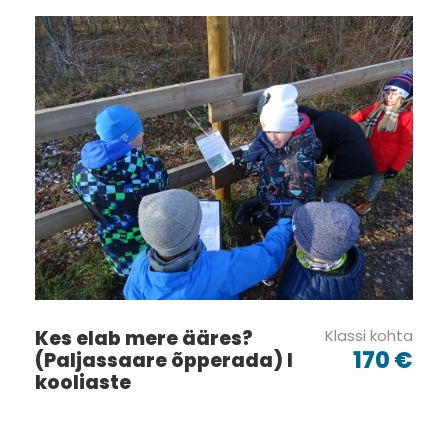
Galerii
Kes elab mere ääres?
Klassi kohta
170 €
(Paljassaare õpperada) I
kooliaste