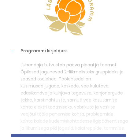
Programmi kirjeldus:
Juhendaja tutvustab päeva plaani ja teemat.
Õpilased jagunevad 2-liikmelisteks gruppideks ja
saavad töölehed. Töölehtedel on
küsimused jugade, koskede, vee kulutava,
edasikandva ja kuhjava tegevuse, kanjonorgude
tekke, karstinähtuste, samuti vee kasutamise
kohta elektri tootmiseks, vabrikute ja veskite
veejõul tööle panemise kohta, probleemide
kohta kalade kudemiskohtadesse ligipääsemisega
ja liikumisega piki jõgesid, kalatreppide, tammide
lammutamise, jõgede reostuse ja muu