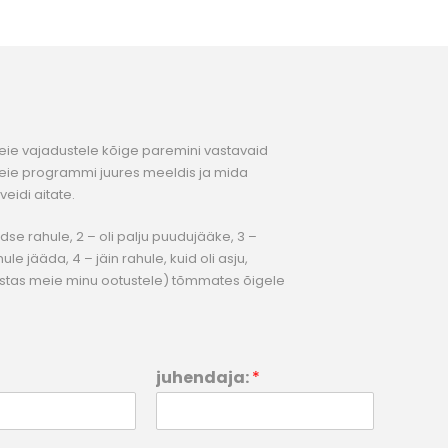
Teie vajadustele kõige paremini vastavaid
ie programmi juures meeldis ja mida
veidi aitate.
dse rahule, 2 – oli palju puudujääke, 3 –
e jääda, 4 – jäin rahule, kuid oli asju,
stas meie minu ootustele) tõmmates õigele
juhendaja:
*