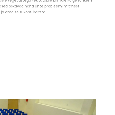
uste tegevustega tekitatakse kliimale kõige rohkem
ilased oskavad näha ühte probleemi mitmest
 ja oma seisukohti kaitsta.