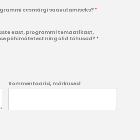
rogrammi eesmärgi saavutamiseks?
*
aste east, programmi temaatikast,
se põhimõtetest ning olid tõhusad?
*
Kommentaarid, märkused: