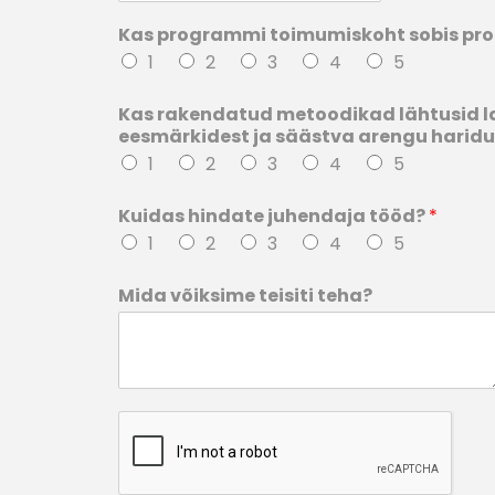
Kas programmi toimumiskoht sobis p
1
2
3
4
5
Kas rakendatud metoodikad lähtusid l
eesmärkidest ja säästva arengu haridu
1
2
3
4
5
Kuidas hindate juhendaja tööd?
*
1
2
3
4
5
Mida võiksime teisiti teha?