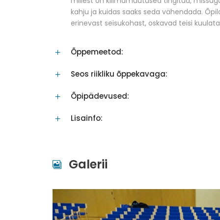
millest on kliimamuutused tingitud, missug
kahju ja kuidas saaks seda vähendada. Õp
erinevast seisukohast, oskavad teisi kuulata
Õppemeetod:
Seos riikliku õppekavaga:
Õpipädevused:
Lisainfo:
Galerii