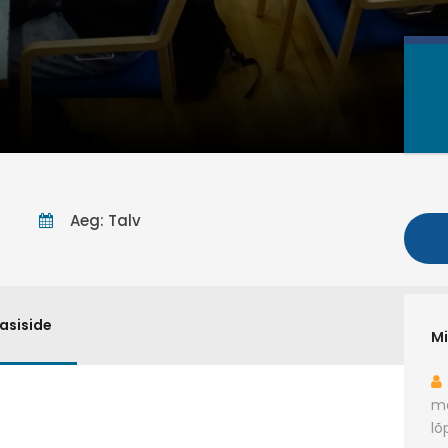
Aeg: Talv
asiside
Mi
ma
lõ