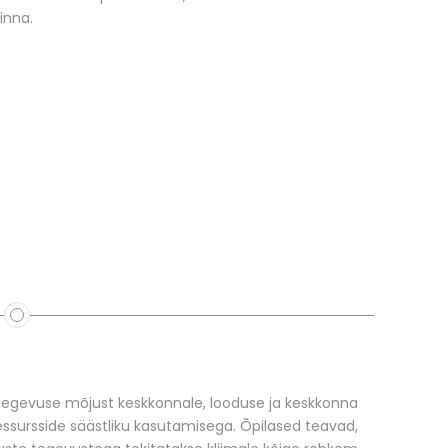
inna.
tegevuse mõjust keskkonnale, looduse ja keskkonna
essursside säästliku kasutamisega. Õpilased teavad,