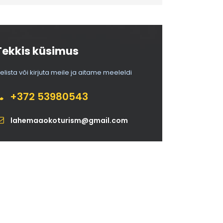
Tekkis küsimus
elista või kirjuta meile ja aitame meeleldi
+372 53980543
lahemaaokoturism@gmail.com