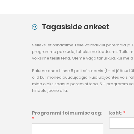
Tagasiside ankeet
Selleks, et oskaksime Teile võimalikult paremaid ja 
programme pakkuda, tahaksime teada, mis Teile me
võiksime teisiti teha. Oleme väga tänulikud, kui meid 
Palume anda hinne 5 palli süsteemis (1 – ei jäänud ül
olid küll mõned puudujäägid, kuid üldjoontes võis rahul
mida oleks saanud paremini teha, 5 – programm va
hindele joone alla.
Programmi toimumise aeg:
koht:
*
*