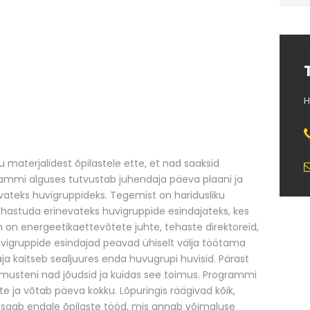
H
aterjalidest õpilastele ette, et nad saaksid
rammi alguses tutvustab juhendaja päeva plaani ja
evateks huvigruppideks. Tegemist on haridusliku
ehastuda erinevateks huvigruppide esindajateks, kes
in on energeetikaettevõtete juhte, tehaste direktoreid,
 huvigruppide esindajad peavad ühiselt välja töötama
daja kaitseb sealjuures enda huvugrupi huvisid. Pärast
lemusteni nad jõudsid ja kuidas see toimus. Programmi
e ja võtab päeva kokku. Lõpuringis räägivad kõik,
a saab endale õpilaste tööd, mis annab võimaluse