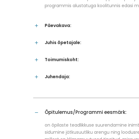
programmis alustatuga koolitunnis edasi m
Päevakava:
Juhis õpetajale:
Toimumiskoht:
Juhendaja:
Õpitulemus/Programmi eesmärk:
on õpilaste teadlikkuse suurendamine inim
sidumine jätkusuutliku arengu ning loodusr