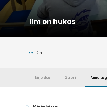
Ilm on hukas
2 h
Kirjeldus
Galerii
Anna tag