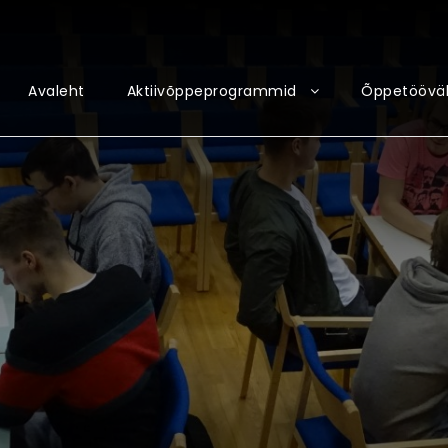
Avaleht
Aktiivõppeprogrammid
Õppetööväl