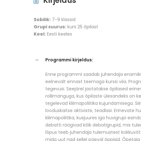
Kirjeldus
Sobilik:
7-9 klassid
Grupi suurus:
kuni 25 õpilast
Keel:
Eesti keeles
Programmi kirjeldus:
Enne programmi saadab juhendaja enamiku m
eelnevalt ennast teemaga kurssi viia. Prog
tegevusi. Seejärel jaotatakse õpilased erin
rollimänguga, kus õpilaste ülesandeks on k
tegelevad kliimapoliitika kujundamisega. Si
looduskaitse aktiviste, teadlasi. Erinevate
kliimapoliitika, kusjuures iga huvigrupi esin
debatti räägivad kõik debatigrupid, mis tu
lõpus teeb juhendaja tulemustest kokkuvõtt
mida uut nad sellel päeval õppisid. Õpetaj