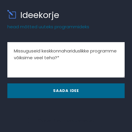
Ideekorje
head mõtted uuteks programmideks
CasperDisain kodulehed.eu