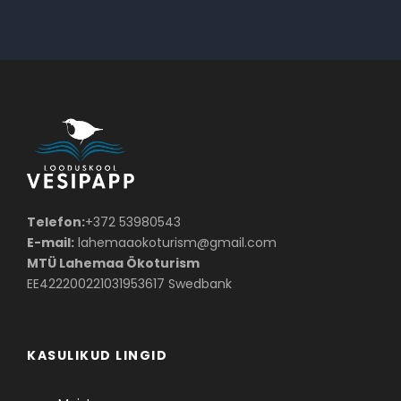
Telefon:
+372 53980543
E-mail:
lahemaaokoturism@gmail.com
MTÜ Lahemaa Ökoturism
EE422200221031953617 Swedbank
KASULIKUD LINGID