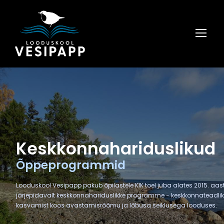
Keskkonnahariduslikud
Õppeprogrammid
Looduskool Vesipapp pakub õpilastele KIK toel juba alates 2015. aas
järjepidavalt keskkonnahariduslikke programme - keskkonnateadli
kasvamist koos avastamisrõõmu ja lõbusa seiklusega looduses.