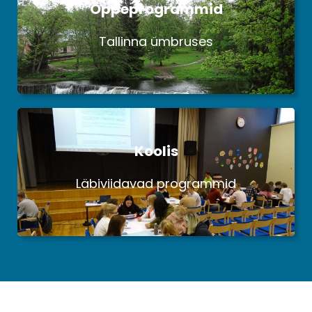
Õppeprogrammid
Tallinna ümbruses
Koolis
Läbiviidavad programmid