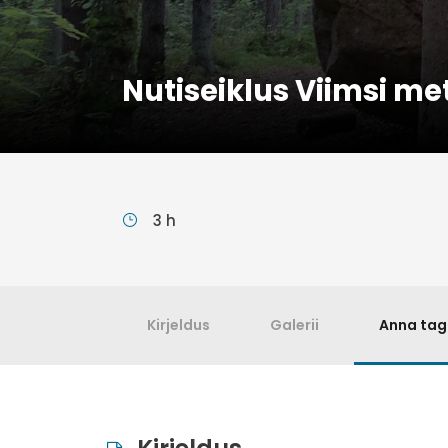
Nutiseiklus Viimsi met
3 h
Kirjeldus
Galerii
Anna tag