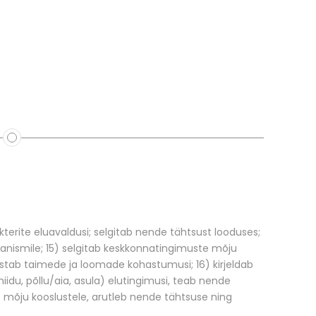
terite eluavaldusi; selgitab nende tähtsust looduses;
anismile; 15) selgitab keskkonnatingimuste mõju
stab taimede ja loomade kohastumusi; 16) kirjeldab
iidu, põllu/aia, asula) elutingimusi, teab nende
e mõju kooslustele, arutleb nende tähtsuse ning