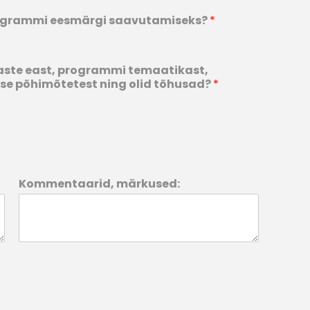
rogrammi eesmärgi saavutamiseks?
*
aste east, programmi temaatikast,
se põhimõtetest ning olid tõhusad?
*
Kommentaarid, märkused: