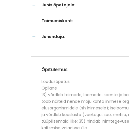
Juhis õpetajale:
Toimumiskoht:
Juhendaja:
Õpitulemus
Loodusõpetus
Õpilane
13) võrdleb taimede, loomade, seente ja bak
toob näiteid nende mõju kohta inimese org
elusorganismidele (sh inimesele); iseloomu
ja võrdleb koosluste (veekogu, soo, metsa, n
tüüpilisemaid liike; 35) hindab inimtegevus
kaitsmise vajaduse üle.