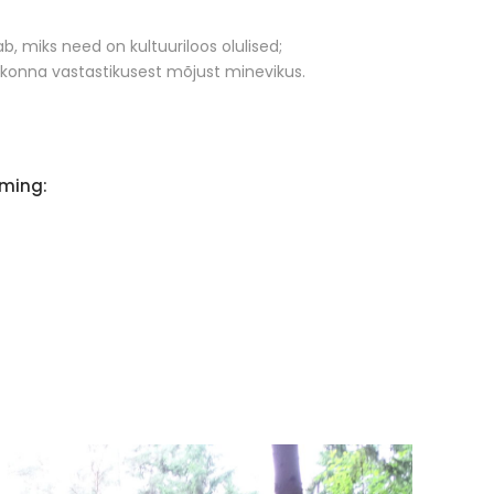
ab, miks need on kultuuriloos olulised;
kkonna vastastikusest mõjust minevikus.
iming: