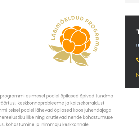
H
programmi esimesel poolel õpilased õpivad tundma
iväärtusi, keskkonnaprobleeme ja kaitsekorraldust
mmi teisel poolel lähevad õpilased koos juhendajaga
ereelustiku liike ning arutlevad nende kohastumuse
us, kohastumine ja inimmõju keskkonnale.