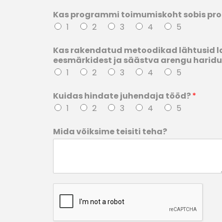
Kas programmi toimumiskoht sobis p
1
2
3
4
5
Kas rakendatud metoodikad lähtusid l
eesmärkidest ja säästva arengu haridu
1
2
3
4
5
Kuidas hindate juhendaja tööd?
*
1
2
3
4
5
Mida võiksime teisiti teha?