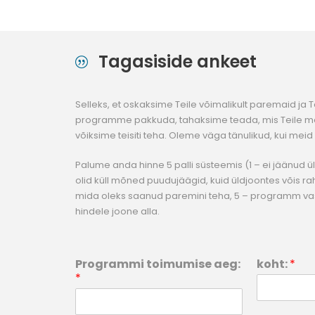
Tagasiside ankeet
Selleks, et oskaksime Teile võimalikult paremaid ja 
programme pakkuda, tahaksime teada, mis Teile me
võiksime teisiti teha. Oleme väga tänulikud, kui meid 
Palume anda hinne 5 palli süsteemis (1 – ei jäänud ül
olid küll mõned puudujäägid, kuid üldjoontes võis rahul
mida oleks saanud paremini teha, 5 – programm va
hindele joone alla.
Programmi toimumise aeg:
koht:
*
*