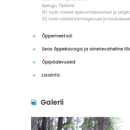
Ajalugu. Õpilane:
19) toob näiteid ajaloomälestistest ja selgit
21) toob näiteid inimtegevuse ja looduskes
Õppemeetod:
Seos õppekavaga ja ainetevaheline lõ
Õpipädevused:
Lisainfo:
Galerii