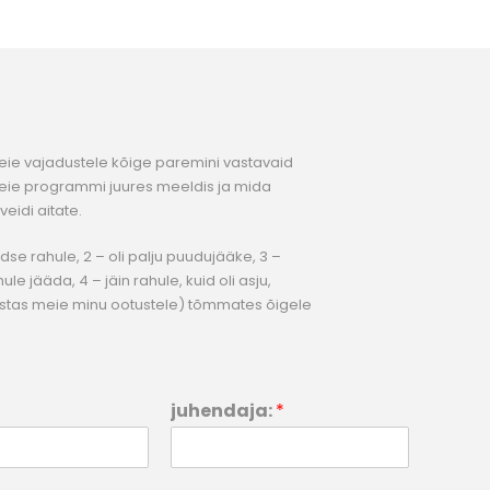
Teie vajadustele kõige paremini vastavaid
ie programmi juures meeldis ja mida
veidi aitate.
dse rahule, 2 – oli palju puudujääke, 3 –
e jääda, 4 – jäin rahule, kuid oli asju,
stas meie minu ootustele) tõmmates õigele
juhendaja:
*