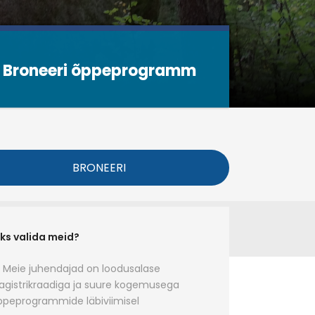
Broneeri õppeprogramm
Broneeri õppeprogramm
BRONEERI
ks valida meid?
Meie juhendajad on loodusalase
gistrikraadiga ja suure kogemusega
ppeprogrammide läbiviimisel