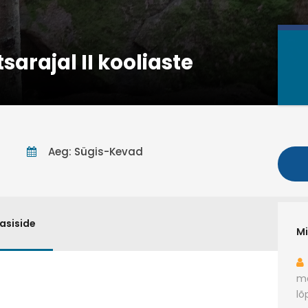
sarajal II kooliaste
Aeg: Sügis-Kevad
asiside
Mi
ma
lõ