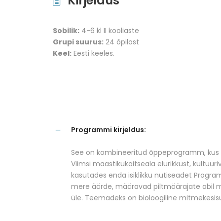
Kirjeldus
Sobilik:
4-6 kl II kooliaste
Grupi suurus:
24 õpilast
Keel:
Eesti keeles.
Programmi kirjeldus:
See on kombineeritud õppeprogramm, kus 
Viimsi maastikukaitseala elurikkust, kultuur
kasutades enda isiklikku nutiseadet Progra
mere äärde, määravad piltmäärajate abil m
üle. Teemadeks on bioloogiline mitmekesis