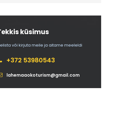
Tekkis küsimus
elista või kirjuta meile ja aitame meeleldi
+372 53980543
lahemaaokoturism@gmail.com