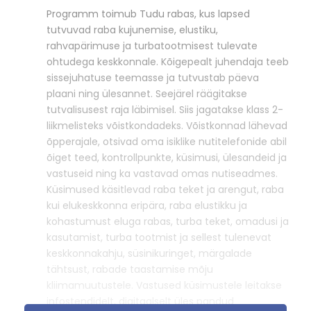
Programm toimub Tudu rabas, kus lapsed
tutvuvad raba kujunemise, elustiku,
rahvapärimuse ja turbatootmisest tulevate
ohtudega keskkonnale. Kõigepealt juhendaja teeb
sissejuhatuse teemasse ja tutvustab päeva
plaani ning ülesannet. Seejärel räägitakse
tutvalisusest raja läbimisel. Siis jagatakse klass 2-
liikmelisteks võistkondadeks. Võistkonnad lähevad
õpperajale, otsivad oma isiklike nutitelefonide abil
õiget teed, kontrollpunkte, küsimusi, ülesandeid ja
vastuseid ning ka vastavad omas nutiseadmes.
Küsimused käsitlevad raba teket ja arengut, raba
kui elukeskkonna eripära, raba elustikku ja
kohastumust eluga rabas, turba teket, omadusi ja
kasutamist, turba tootmist ja sellest tulenevat
keskkonnakahju, süsinikuringet, märgalade
tähtsust, rabade taastamise mõju
kliimamuutustele. Vastused küsimustele leitakse
infostendidelt, digitaalselt üles pandud