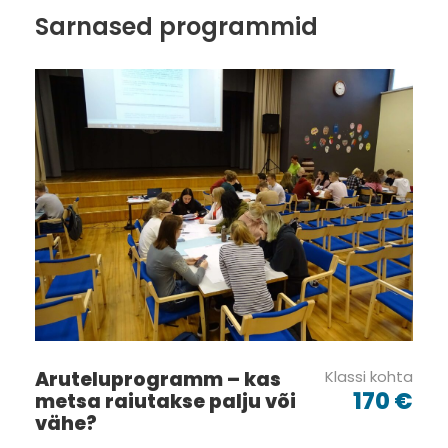
Lisainfo:
Sarnased programmid
Galerii
Aruteluprogramm – kas
Klassi kohta
170 €
metsa raiutakse palju või
vähe?