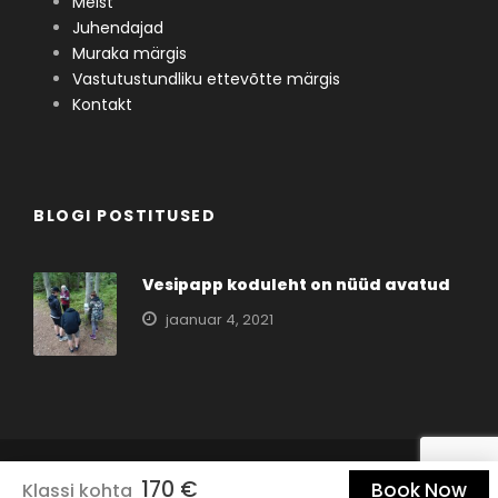
Meist
Mida võiksime teisiti
Kommentaarid,
Juhendajad
teha?
märkused:
Muraka märgis
Vastutustundliku ettevõtte märgis
Kontakt
BLOGI POSTITUSED
Vesipapp koduleht on nüüd avatud
SAADA TAGASISIDE
jaanuar 4, 2021
VESIPAPP.COM 2025 |
KODULEHE TEGEMINE
170 €
Book Now
Klassi kohta