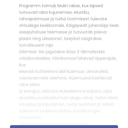
Programm toimub Mukri rabas, kus lapsed
tutvuvad raba kujunemise, elustiku,
rahvapärimuse ja turba tootmisest tulevate
ohtudega keskkonnale. Kõigepealt juhendaja teeb
sissejuhatuse teemasse ja tutvustab päeva
plaani ning ülesannet. Seejärel räägitakse
tutvalisusest raja
läbimisel. Siis jagatakse klass 2-liikmelisteks
võistkondadeks. Võistkonnad lähevad õpperajale,
kus
leiavad nutitelefoni abil küsimusi, ülesandeid,
vastavad neile telefonis. Küsimused käsitlevad
raba teket
ja arengut, raba kui elukeskkonna eripära, raba
elustikku ja kohastumust eluga rabas, turba teket,
omadusi ja kasutamist, turba tootmist ja sellest
tulenevat keskkonnakahju, süsinikuringet,
märgalade
tähtsust, rabade taastamise mõju