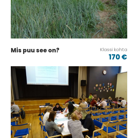
Mis puu see on?
Klassi kohta
170 €
Tagasiside ankeet
Selleks, et oskaksime Teile võimalikult paremaid ja Teie
vajadustele kõige paremini vastavaid
programme pakkuda, tahaksime teada, mis Teile meie
programmi juures meeldis ja mida
võiksime teisiti teha. Oleme väga tänulikud, kui meid veidi