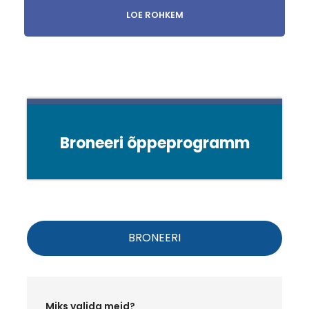
kliimamuutustele. Vastused küsimustele leitakse
LOE ROHKEM
infostendidelt,
digitaalselt üles pandud infolehtedelt, loodusest.
Lõpuks kontrollitakse vastuseid ning toimub ühine
arutelu nende üle. Parimad saavad auhinnad.
Lõpuks võtab juhendaja päeva kokku ja kõik
saavad
rääkida, mida huvitavat nad päeva jooksul
avastasid.
Broneeri õppeprogramm
Päevakava:
Juhis õpetajale:
BRONEERI
Toimumiskoht:
Juhendaja:
Miks valida meid?