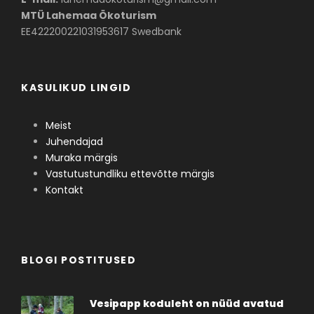
Kas rakendatud metoodikad lähtusid laste
MTÜ Lahemaa Ökoturism
east, programmi temaatikast,
EE422200221031953617 Swedbank
eesmärkidest ja säästva arengu hariduse
põhimõtetest ning olid tõhusad?
*
1
2
3
4
5
KASULIKUD LINGID
Kuidas hindate juhendaja tööd?
*
1
2
3
4
5
Meist
Juhendajad
Mida võiksime teisiti
Kommentaarid,
Muraka märgis
teha?
märkused:
Vastutustundliku ettevõtte märgis
Kontakt
BLOGI POSTITUSED
Vesipapp koduleht on nüüd avatud