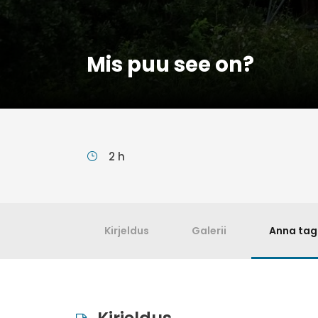
Mis puu see on?
2 h
Kirjeldus
Galerii
Anna tag