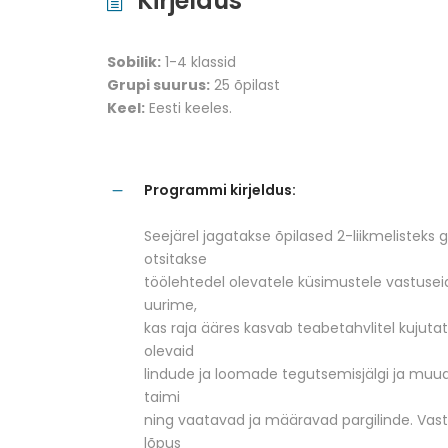
Kirjeldus
Sobilik:
1-4 klassid
Grupi suurus:
25 õpilast
Keel:
Eesti keeles.
Programmi kirjeldus:
Seejärel jagatakse õpilased 2-liikmelisteks 
otsitakse
töölehtedel olevatele küsimustele vastuseid
uurime,
kas raja ääres kasvab teabetahvlitel kujutat
olevaid
lindude ja loomade tegutsemisjälgi ja muud 
taimi
ning vaatavad ja määravad pargilinde. Vast
lõpus