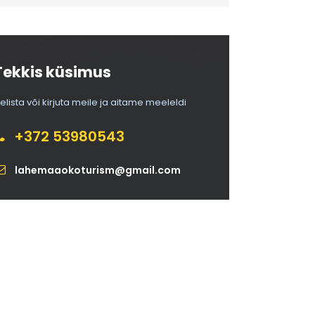
Tekkis küsimus
elista või kirjuta meile ja aitame meeleldi
+372 53980543
lahemaaokoturism@gmail.com