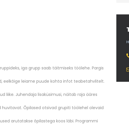
H
gruppideks, iga grupp saab täitmiseks töölehe. Pargis
, eelkõige leiame puude kohta infot teabetahvlitelt.
ud liike. Juhendaja lisaküsimusi, näitab raja ääres
huvitavat. Õpilased otsivad grupiti töölehel olevaid
used arutatakse õpilastega koos läbi. Programmi