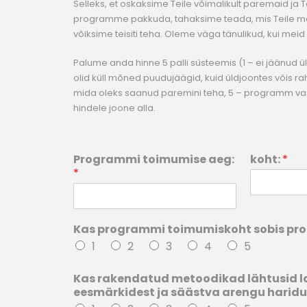
Selleks, et oskaksime Teile võimalikult paremaid ja 
programme pakkuda, tahaksime teada, mis Teile me
võiksime teisiti teha. Oleme väga tänulikud, kui meid 
Palume anda hinne 5 palli süsteemis (1 – ei jäänud ül
olid küll mõned puudujäägid, kuid üldjoontes võis rahul
mida oleks saanud paremini teha, 5 – programm va
hindele joone alla.
Programmi toimumise aeg:
koht:
*
*
Kas programmi toimumiskoht sobis p
1
2
3
4
5
Kas rakendatud metoodikad lähtusid l
eesmärkidest ja säästva arengu haridu