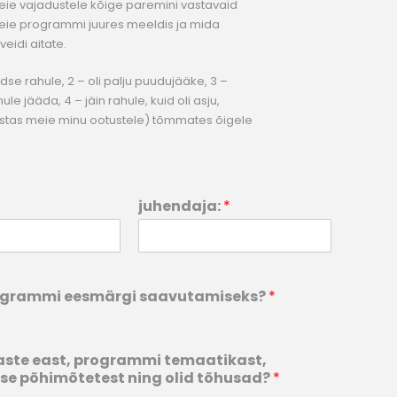
Teie vajadustele kõige paremini vastavaid
ie programmi juures meeldis ja mida
veidi aitate.
dse rahule, 2 – oli palju puudujääke, 3 –
e jääda, 4 – jäin rahule, kuid oli asju,
stas meie minu ootustele) tõmmates õigele
juhendaja:
*
rogrammi eesmärgi saavutamiseks?
*
aste east, programmi temaatikast,
se põhimõtetest ning olid tõhusad?
*