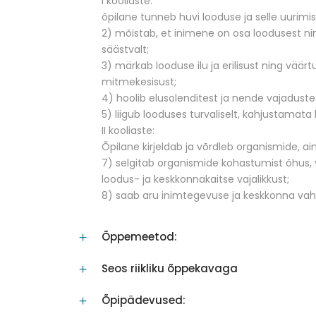
I kooliaste:
õpilane tunneb huvi looduse ja selle uurimis
2) mõistab, et inimene on osa loodusest ni
säästvalt;
3) märkab looduse ilu ja erilisust ning väär
mitmekesisust;
4) hoolib elusolenditest ja nende vajaduste
5) liigub looduses turvaliselt, kahjustamata
II kooliaste:
Õpilane kirjeldab ja võrdleb organismide, ai
7) selgitab organismide kohastumist õhus, 
loodus- ja keskkonnakaitse vajalikkust;
8) saab aru inimtegevuse ja keskkonna vahe
Õppemeetod:
Seos riikliku õppekavaga
Õpipädevused: