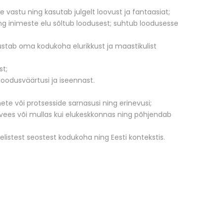
e vastu ning kasutab julgelt loovust ja fantaasiat;
ng inimeste elu sõltub loodusest; suhtub loodusesse
tustab oma kodukoha elurikkust ja maastikulist
st;
 loodusväärtusi ja iseennast.
nete või protsesside sarnasusi ning erinevusi;
vees või mullas kui elukeskkonnas ning põhjendab
listest seostest kodukoha ning Eesti kontekstis.