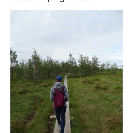
Tagasiside ankeet
Selleks, et oskaksime Teile võimalikult paremaid ja Teie
vajadustele kõige paremini vastavaid
programme pakkuda, tahaksime teada, mis Teile meie
programmi juures meeldis ja mida
võiksime teisiti teha. Oleme väga tänulikud, kui meid veidi
aitate.
Palume anda hinne 5 palli süsteemis (1 – ei jäänud üldse
rahule, 2 – oli palju puudujääke, 3 –