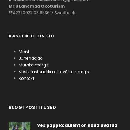
MTÜ Lahemaa Ökoturism
EE422200221031953617 Swedbank
KASULIKUD LINGID
Meist
Juhendajad
Muraka märgis
Vastutustundliku ettevõtte märgis
Kontakt
BLOGI POSTITUSED
Vesipapp koduleht on nüüd avatud