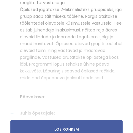
reeglite tutvustusega.
Õpilased jagatakse 2-liikmelisteks gruppideks, iga
grupp saab täitmiseks töölehe. Pargis otsitakse
töölehtedel olevatele küsimustele vastuseid. Teel
esitab juhendaja lisaküsimusi, näitab raja ääres
olevaid lindude ja loomade tegutsemisjälgi ja
muud huvitavat. Õpilased otsivad grupiti töölehel
olevaid taimi ning vaatavad ja määravad
pargilinde. Vastused arutatakse õpilastega koos
läbi. Programmi lõpus tehakse ühine päeva
kokkuvõte. Lõpuringis saavad õpilased rääkida,
mida nad õppepäeva jooksul teada said.
Päevakava:
Juhis õpetajale:
Toimumiskoht:
LOE ROHKEM