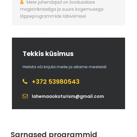
Meie juhendajad on loodusalase
Õppemeetod:
magistrikraadiga ja suure kogemusega
lõppeprogrammide läbiviimisel
Seos riikliku õppekavaga:
Õpipädevused:
Lisainfo:
Tekkis küsimus
Helista või kirjuta meile ja aitame meeleldi
Galerii
+372 53980543
lahemaaokoturism@gmail.com
Sarnased programmid