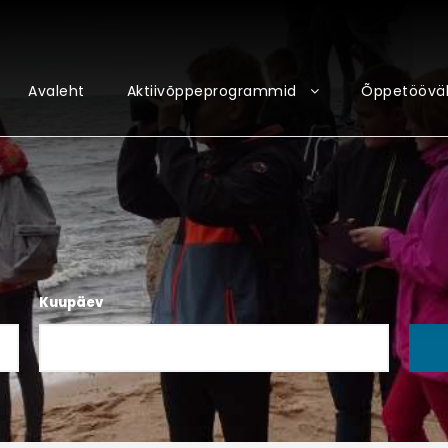
Avaleht
Aktiivõppeprogrammid
Õppetööväl
Kuupäev