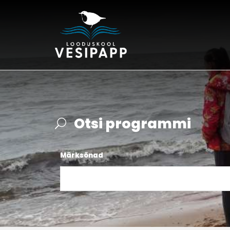
Otsi programmi
Märksõnad